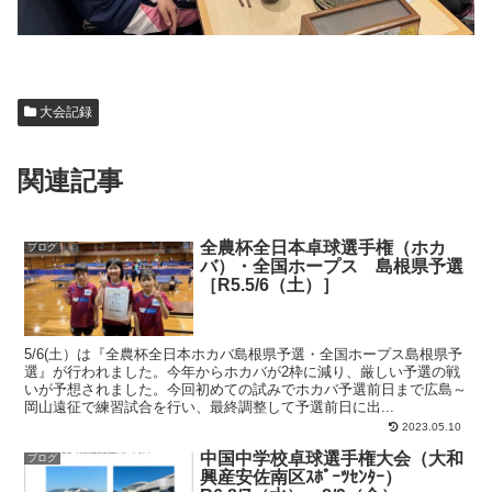
大会記録
関連記事
全農杯全日本卓球選手権（ホカ
ブログ
バ）・全国ホープス 島根県予選
［R5.5/6（土）］
5/6(土）は『全農杯全日本ホカバ島根県予選・全国ホープス島根県予
選』が行われました。今年からホカバが2枠に減り、厳しい予選の戦
いが予想されました。今回初めての試みでホカバ予選前日まで広島～
岡山遠征で練習試合を行い、最終調整して予選前日に出...
2023.05.10
中国中学校卓球選手権大会（大和
ブログ
興産安佐南区ｽﾎﾟｰﾂｾﾝﾀｰ）