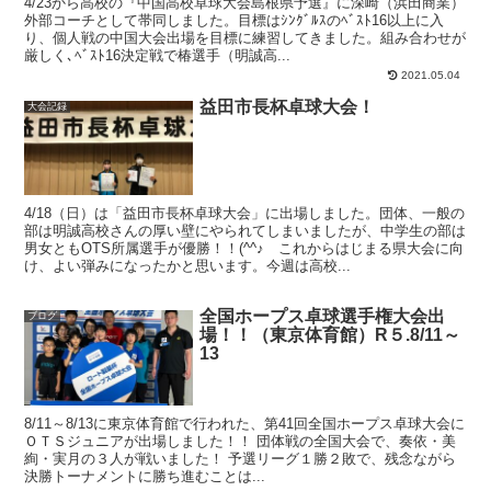
4/23から高校の『中国高校卓球大会島根県予選』に深崎（浜田商業）
外部コーチとして帯同しました。目標はｼﾝｸﾞﾙｽのﾍﾞｽﾄ16以上に入
り、個人戦の中国大会出場を目標に練習してきました。組み合わせが
厳しく､ﾍﾞｽﾄ16決定戦で椿選手（明誠高...
2021.05.04
益田市長杯卓球大会！
大会記録
4/18（日）は「益田市長杯卓球大会」に出場しました。団体、一般の
部は明誠高校さんの厚い壁にやられてしまいましたが、中学生の部は
男女ともOTS所属選手が優勝！！(^^♪ これからはじまる県大会に向
け、よい弾みになったかと思います。今週は高校...
全国ホープス卓球選手権大会出
ブログ
場！！（東京体育館）R５.8/11～
13
8/11～8/13に東京体育館で行われた、第41回全国ホープス卓球大会に
ＯＴＳジュニアが出場しました！！ 団体戦の全国大会で、奏依・美
絢・実月の３人が戦いました！ 予選リーグ１勝２敗で、残念ながら
決勝トーナメントに勝ち進むことは...