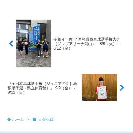
令和４年度 全国教職員卓球選手権大会
（ジップアリーナ岡山） 8/9（火）～
8/12（金）
『全日本卓球選手権［ジュニアの部］島
根県予選（県立体育館）』 9/9（金）～
9/11（日）
ホーム
大会記録