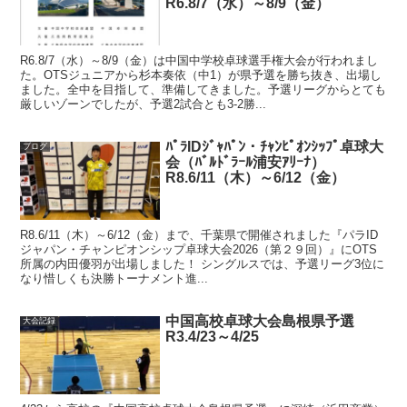
R6.8/7（水）～8/9（金）
R6.8/7（水）～8/9（金）は中国中学校卓球選手権大会が行われまし
た。OTSジュニアから杉本奏依（中1）が県予選を勝ち抜き、出場し
ました。全中を目指して、準備してきました。予選リーグからとても
厳しいゾーンでしたが、予選2試合とも3-2勝...
ﾊﾟﾗIDｼﾞｬﾊﾟﾝ・ﾁｬﾝﾋﾟｵﾝｼｯﾌﾟ卓球大
ブログ
会（ﾊﾞﾙﾄﾞﾗｰﾙ浦安ｱﾘｰﾅ）
R8.6/11（木）～6/12（金）
R8.6/11（木）～6/12（金）まで、千葉県で開催されました『パラID
ジャパン・チャンピオンシップ卓球大会2026（第２９回）』にOTS
所属の内田優羽が出場しました！ シングルスでは、予選リーグ3位に
なり惜しくも決勝トーナメント進...
中国高校卓球大会島根県予選
大会記録
R3.4/23～4/25