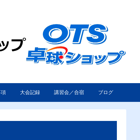
事項
大会記録
講習会／合宿
ブログ