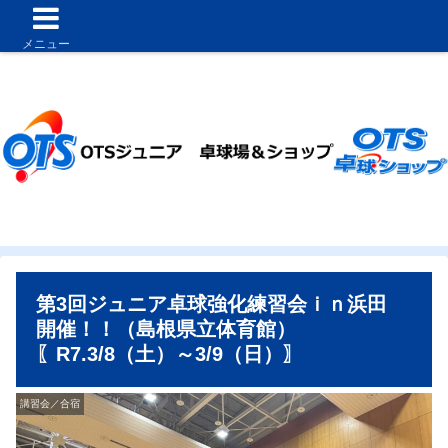
メニュー
第3回ジュニア卓球強化練習会ｉｎ浜田
開催！！（島根県立体育館）
〖R7.3/8（土）～3/9（日）〗
講習会／合宿