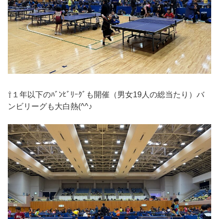
⇧１年以下のﾊﾞﾝﾋﾞﾘｰｸﾞも開催（男女19人の総当たり）バ
ンビリーグも大白熱(^^♪