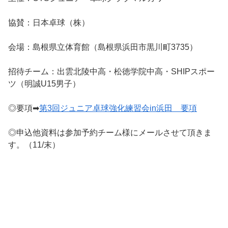
協賛：日本卓球（株）
会場：島根県立体育館（島根県浜田市黒川町3735）
招待チーム：出雲北陵中高・松徳学院中高・SHIPスポー
ツ（明誠U15男子）
◎要項➡
第3回ジュニア卓球強化練習会in浜田 要項
◎申込他資料は参加予約チーム様にメールさせて頂きま
す。（11/末）