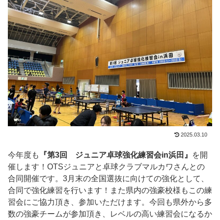
2025.03.10
今年度も
『第3回 ジュニア卓球強化練習会in浜田』
を開
催します！OTSジュニアと卓球クラブマルカワさんとの
合同開催です。3月末の全国選抜に向けての強化として、
合同で強化練習を行います！また県内の強豪校様もこの練
習会にご協力頂き、参加いただけます。今回も県外から多
数の強豪チームが参加頂き、レベルの高い練習会になるか