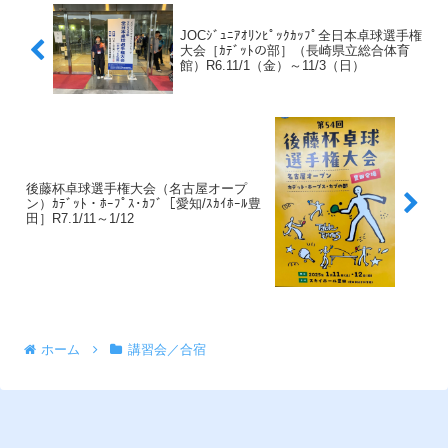
JOCｼﾞｭﾆｱｵﾘﾝﾋﾟｯｸｶｯﾌﾟ全日本卓球選手権
大会［ｶﾃﾞｯﾄの部］（長崎県立総合体育
館）R6.11/1（金）～11/3（日）
後藤杯卓球選手権大会（名古屋オープ
ン）ｶﾃﾞｯﾄ・ﾎｰﾌﾟｽ･ｶﾌﾞ［愛知/ｽｶｲﾎｰﾙ豊
田］R7.1/11～1/12
ホーム
講習会／合宿