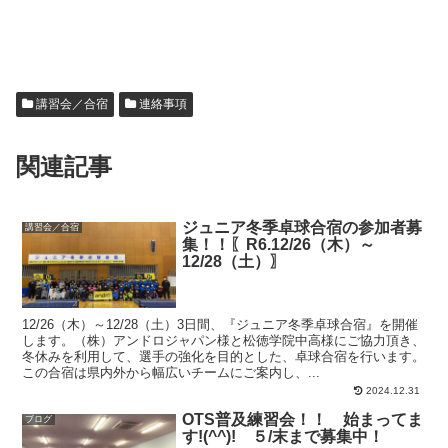
講習会／合宿
連絡事項
関連記事
ジュニア冬季卓球合宿の参加者募
講習会／合宿
集！！〖R6.12/26（木）～
12/28（土）〗
12/26（木）～12/28（土）3日間、『ジュニア冬季卓球合宿』を開催
します。（株）アンドロジャパン様と松徳学院中高様にご協力頂き、
冬休みを利用して、選手の強化を目的とした、卓球合宿を行います。
この合宿は県内外から幅広いチームにご案内し、...
2024.12.31
OTS普及練習会！！ 始まってま
ブログ
す!(^^)! ５/末まで募集中！