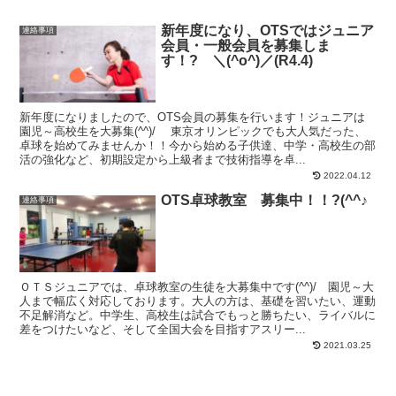
新年度になり、OTSではジュニア
連絡事項
会員・一般会員を募集しま
す！? ＼(^o^)／(R4.4)
新年度になりましたので、OTS会員の募集を行います！ジュニアは
園児～高校生を大募集(^^)/ 東京オリンピックでも大人気だった、
卓球を始めてみませんか！！今から始める子供達、中学・高校生の部
活の強化など、初期設定から上級者まで技術指導を卓...
2022.04.12
OTS卓球教室 募集中！！?(^^♪
連絡事項
ＯＴＳジュニアでは、卓球教室の生徒を大募集中です(^^)/ 園児～大
人まで幅広く対応しております。大人の方は、基礎を習いたい、運動
不足解消など。中学生、高校生は試合でもっと勝ちたい、ライバルに
差をつけたいなど、そして全国大会を目指すアスリー...
2021.03.25