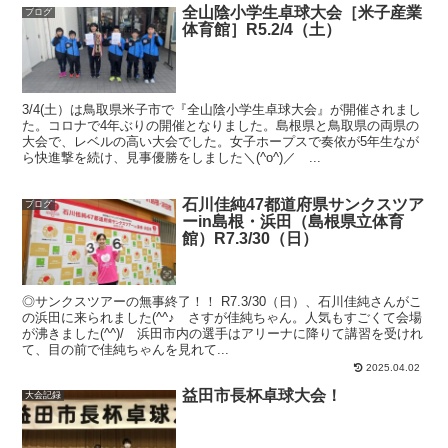
全山陰小学生卓球大会［米子産業
ブログ
体育館］R5.2/4（土）
3/4(土）は鳥取県米子市で『全山陰小学生卓球大会』が開催されまし
た。コロナで4年ぶりの開催となりました。島根県と鳥取県の両県の
大会で、レベルの高い大会でした。女子ホープスで奏依が5年生なが
ら快進撃を続け、見事優勝をしました＼(^o^)／ ...
石川佳純47都道府県サンクスツア
ブログ
ーin島根・浜田（島根県立体育
館）R7.3/30（日）
◎サンクスツアーの無事終了！！ R7.3/30（日）、石川佳純さんがこ
の浜田に来られました(^^♪ さすが佳純ちゃん。人気もすごくて会場
が沸きました(^^)/ 浜田市内の選手はアリーナに降りて講習を受けれ
て、目の前で佳純ちゃんを見れて...
2025.04.02
益田市長杯卓球大会！
大会記録