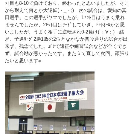
ｯﾄ目も8-10で負けており、終わったと思いましたが、そこ
から耐えて何とか大逆転(・_・;) 次の試合は、愛知の真
田選手。この選手がヤマでしたが、1ｾｯﾄ目はうまく乗れ
ませんでしたが、2ｾｯﾄ目はﾘｰﾄﾞしていき、ｾｯﾄｵｰﾙかと思
いましたが、うまく相手に逆転され0-2負け( ；∀；) 結
局、予選ﾘｰｸﾞ2勝1敗の2位となかなか普段通りの試合が出
来ず、残念でした。ｺﾛﾅで遠征や練習試合などが全くでき
ず、試合勘が悪かったです。また立て直して次回、頑張り
たいと思います✊