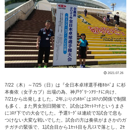
2021.07.26
7/22（木）～7/25（日）は『全日本卓球選手権ﾎｶﾊﾞ』に杉
本奏依（女子カブ）出場の為、神戸ｸﾞﾘｰﾝｱﾘｰﾅに向け、
7/21から出発しました。2年ぶりのﾎｶﾊﾞはｺﾛﾅの関係で制限
も多く、また男女別日開催で、試合は3ｾｯﾄﾏｯﾁというまさ
にｺﾛﾅ下での大会でした。予選ﾘｰｸﾞは連続で3試合で息も
つけない大変な戦いでした。試合の方は奏依がまさかのガ
チガチの緊張で、1試合目から1ｾｯﾄ目を凡ﾐｽで落とし、2ｾ