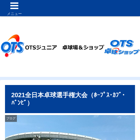
メニュー
2021全日本卓球選手権大会（ﾎｰﾌﾟｽ･ｶﾌﾞ･
ﾊﾞﾝﾋﾞ）
ブログ