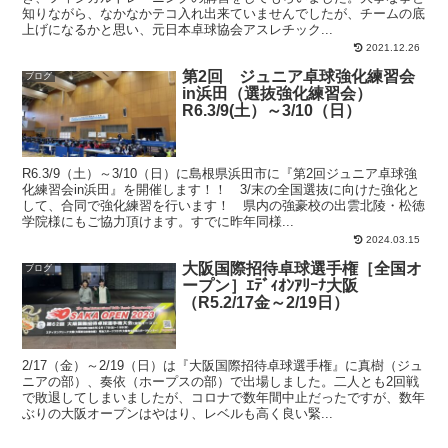
知りながら、なかなかテコ入れ出来ていませんでしたが、チームの底
上げになるかと思い、元日本卓球協会アスレチック...
2021.12.26
第2回 ジュニア卓球強化練習会
ブログ
in浜田（選抜強化練習会）
R6.3/9(土）～3/10（日）
R6.3/9（土）～3/10（日）に島根県浜田市に『第2回ジュニア卓球強
化練習会in浜田』を開催します！！ 3/末の全国選抜に向けた強化と
して、合同で強化練習を行います！ 県内の強豪校の出雲北陵・松徳
学院様にもご協力頂けます。すでに昨年同様...
2024.03.15
大阪国際招待卓球選手権［全国オ
ブログ
ープン］ｴﾃﾞｨｵﾝｱﾘｰﾅ大阪
（R5.2/17金～2/19日）
2/17（金）～2/19（日）は『大阪国際招待卓球選手権』に真樹（ジュ
ニアの部）、奏依（ホープスの部）で出場しました。二人とも2回戦
で敗退してしまいましたが、コロナで数年間中止だったですが、数年
ぶりの大阪オープンはやはり、レベルも高く良い緊...