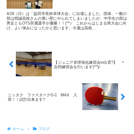
4/18（日）は「益田市長杯卓球大会」に出場しました。団体、一般の
部は明誠高校さんの厚い壁にやられてしまいましたが、中学生の部は
男女ともOTS所属選手が優勝！！(^^♪ これからはじまる県大会に向
け、よい弾みになったかと思います。今週は高校...
【ジュニア卓球強化練習会in出雲?】 ＊
合同練習会を行います(^^)/
ニッタク ファスタークG-1 MAX 入
荷！！試打出来ます?
ホーム
ブログ